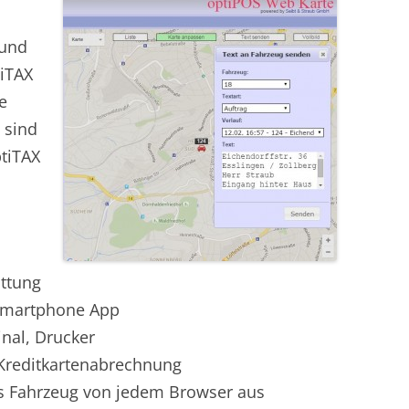
 und
iTAX
e
 sind
ptiTAX
ttung
Smartphone App
nal, Drucker
 Kreditkartenabrechnung
ns Fahrzeug von jedem Browser aus