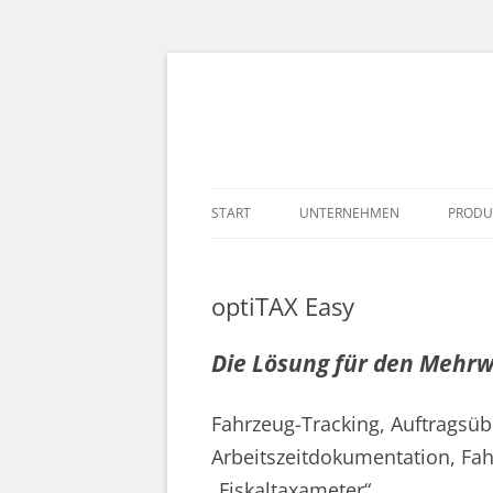
Seibt & Straub Online Services
Seibt & Straub AG 
START
UNTERNEHMEN
PRODU
optiTAX Easy
Die Lösung für den Meh
Fahrzeug-Tracking, Auftragsüb
Arbeitszeitdokumentation, Fah
„Fiskaltaxameter“