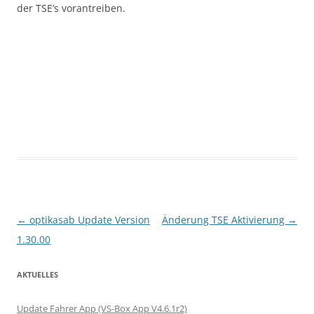
der TSE’s vorantreiben.
Beitrags-Navigation
←
optikasab Update Version
Änderung TSE Aktivierung
→
1.30.00
AKTUELLES
Update Fahrer App (VS-Box App V4.6.1r2)