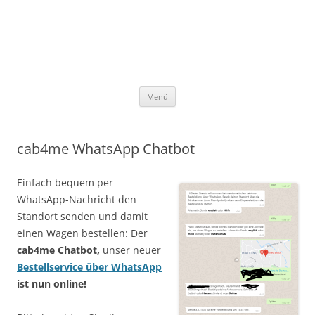
Seibt & Straub AG Deutschland
Seibt & Straub Online Services
Zum Inhalt springen
Menü
cab4me WhatsApp Chatbot
Einfach bequem per
WhatsApp-Nachricht den
Standort senden und damit
einen Wagen bestellen: Der
cab4me Chatbot,
unser neuer
Bestellservice über WhatsApp
ist nun online!