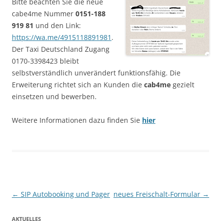
Bitte beachten Sie die neue
cabe4me Nummer
0151-188
919 81
und den Link:
https://wa.me/4915118891981
.
Der Taxi Deutschland Zugang
0170-3398423 bleibt
selbstverständlich unverändert funktionsfähig. Die
Erweiterung richtet sich an Kunden die
cab4me
gezielt
einsetzen und bewerben.
Weitere Informationen dazu finden Sie
hier
Beitrags-Navigation
←
SIP Autobooking und Pager
neues Freischalt-Formular
→
AKTUELLES