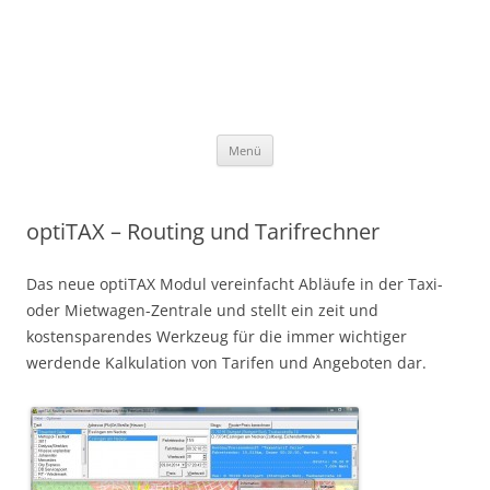
Seibt & Straub AG Deutschland
Seibt & Straub Online Services
Zum Inhalt springen
Menü
optiTAX – Routing und Tarifrechner
Das neue optiTAX Modul vereinfacht Abläufe in der Taxi-
oder Mietwagen-Zentrale und stellt ein zeit und
kostensparendes Werkzeug für die immer wichtiger
werdende Kalkulation von Tarifen und Angeboten dar.